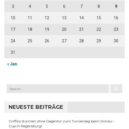
3
4
5
6
7
8
9
10
11
12
13
14
15
16
17
18
19
20
21
22
23
24
25
26
27
28
29
30
31
« Jan.
NEUESTE BEITRÄGE
Griffins stürmen ohne Gegentor zum Turniersieg beim Donau-
Cup in Regensburg!