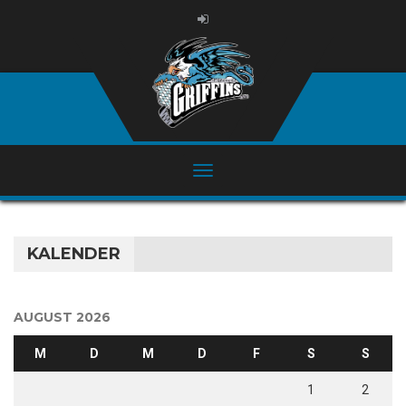
KALENDER
AUGUST 2026
M
D
M
D
F
S
S
1
2