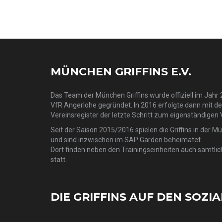
MÜNCHEN GRIFFINS E.V.
Das Team der München Griffins wurde offiziell im Jahr 2
VfR Angerlohe gegründet. In 2016 erfolgte dann mit d
Vereinsregister der letzte Schritt zum eigenständigen 
Seit der Saison 2015/2016 spielen die Griffins in der M
und sind inzwischen im SAP Garden beheimatet.
Dort finden neben den Trainingseinheiten auch sämtlic
statt.
DIE GRIFFINS AUF DEN SOZI