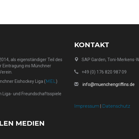
KONTAKT
014, als eigenständiger Teil des
SAP Garden, Toni-Merkens-
er Eintragung ins Münchner
Verein.
+49 (0) 176 820 987 09
MEL
ünchner Eishockey Liga (
)
info@muenchengriffins.de
h Liga- und Freundschaftsspiele
Impressum
Datenschutz
|
ALEN MEDIEN