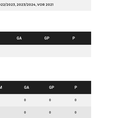
022/2023, 2023/2024, VOR 2021
GA
GP
P
M
GA
GP
P
0
0
0
0
0
0