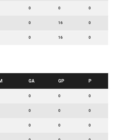
0
0
0
0
16
0
0
16
0
M
GA
GP
P
0
0
0
0
0
0
0
0
0