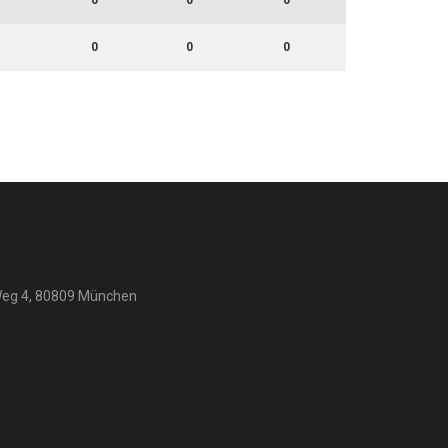
0
0
0
0
0
0
Weg 4, 80809 München