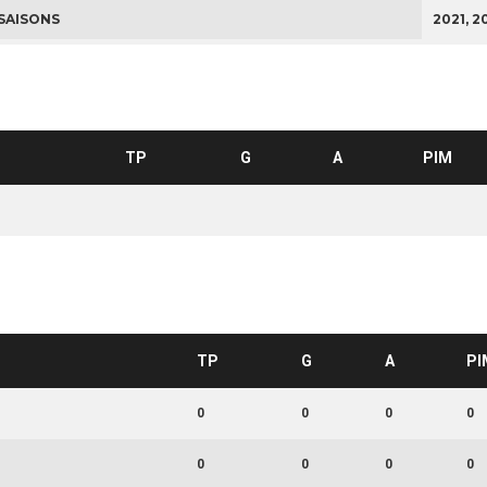
SAISONS
2021, 2
TP
G
A
PIM
TP
G
A
PI
0
0
0
0
0
0
0
0