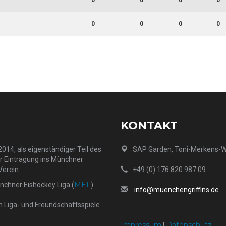
0
0
0
0
0
0
0
0
KONTAKT
014, als eigenständiger Teil des
SAP Garden, Toni-Merkens-
er Eintragung ins Münchner
Verein.
+49 (0) 176 820 987 09
MEL
ünchner Eishockey Liga (
)
info@muenchengriffins.de
h Liga- und Freundschaftsspiele
Impressum
Datenschutz
|