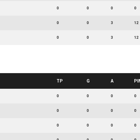
0
0
0
0
0
0
3
12
0
0
3
12
TP
G
A
PI
0
0
0
0
0
0
0
0
0
0
0
0