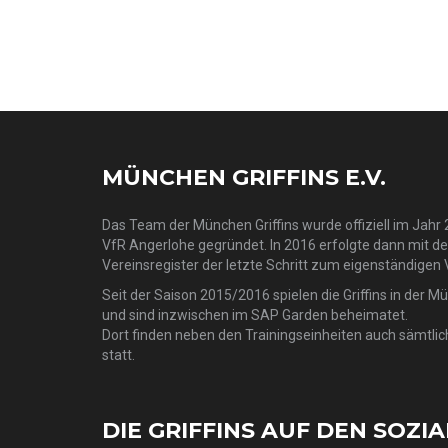
MÜNCHEN GRIFFINS E.V.
Das Team der München Griffins wurde offiziell im Jahr 2
VfR Angerlohe gegründet. In 2016 erfolgte dann mit d
Vereinsregister der letzte Schritt zum eigenständigen 
Seit der Saison 2015/2016 spielen die Griffins in der M
und sind inzwischen im SAP Garden beheimatet.
Dort finden neben den Trainingseinheiten auch sämtlic
statt.
DIE GRIFFINS AUF DEN SOZI