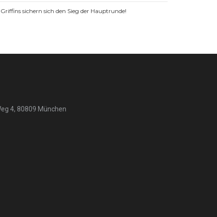
Griffins sichern sich den Sieg der Hauptrunde!
Weg 4, 80809 München