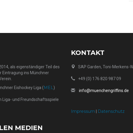
KONTAKT
014, als eigenständiger Teil des
SAP Garden, Toni-Merkens-
er Eintragung ins Münchner
Verein.
+49 (0) 176 820 987 09
MEL
ünchner Eishockey Liga (
)
info@muenchengriffins.de
h Liga- und Freundschaftsspiele
Impressum
Datenschutz
|
ALEN MEDIEN