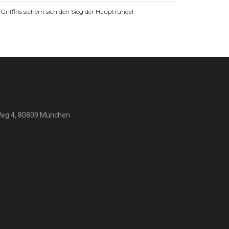
Griffins sichern sich den Sieg der Hauptrunde!
Weg 4, 80809 München