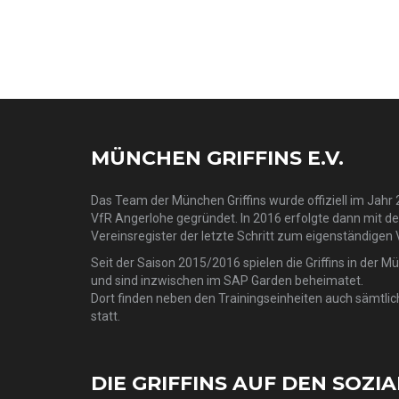
MÜNCHEN GRIFFINS E.V.
Das Team der München Griffins wurde offiziell im Jahr 2
VfR Angerlohe gegründet. In 2016 erfolgte dann mit d
Vereinsregister der letzte Schritt zum eigenständigen 
Seit der Saison 2015/2016 spielen die Griffins in der M
und sind inzwischen im SAP Garden beheimatet.
Dort finden neben den Trainingseinheiten auch sämtlic
statt.
DIE GRIFFINS AUF DEN SOZI