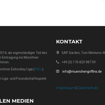
KONTAKT
014, als eigenständiger Teil des
SAP Garden, Toni-Merkens-
er Eintragung ins Münchner
Verein.
+49 (0) 176 820 987 09
MEL
ünchner Eishockey Liga (
)
info@muenchengriffins.de
h Liga- und Freundschaftsspiele
Impressum
Datenschutz
|
ALEN MEDIEN