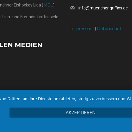
MEL
ünchner Eishockey Liga (
)
info@muenchengriffins.de
h Liga- und Freundschaftsspiele
Impressum
Datenschutz
|
ALEN MEDIEN
von Dritten, um ihre Dienste anzubieten, stetig zu verbessern und
AKZEPTIEREN