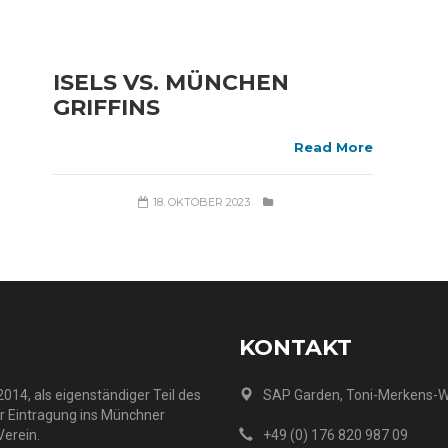
ISELS VS. MÜNCHEN
GRIFFINS
Read More
18. OKTOBER 2023
KONTAKT
014, als eigenständiger Teil des
SAP Garden, Toni-Merkens-
er Eintragung ins Münchner
Verein.
+49 (0) 176 820 987 09