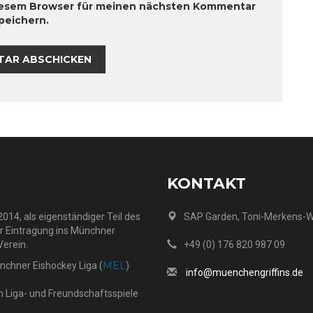
diesem Browser für meinen nächsten Kommentar
peichern.
KONTAKT
014, als eigenständiger Teil des
SAP Garden, Toni-Merkens-
er Eintragung ins Münchner
Verein.
+49 (0) 176 820 987 09
MEL
ünchner Eishockey Liga (
)
info@muenchengriffins.de
h Liga- und Freundschaftsspiele