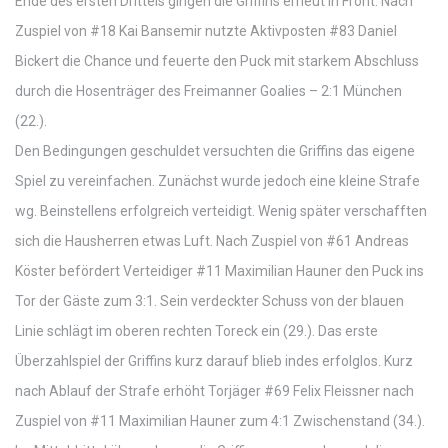
Ende des ersten Drittels gingen die Griffins erneut in Front. Nach
Zuspiel von #18 Kai Bansemir nutzte Aktivposten #83 Daniel
Bickert die Chance und feuerte den Puck mit starkem Abschluss
durch die Hosenträger des Freimanner Goalies – 2:1 München
(22.).
Den Bedingungen geschuldet versuchten die Griffins das eigene
Spiel zu vereinfachen. Zunächst wurde jedoch eine kleine Strafe
wg. Beinstellens erfolgreich verteidigt. Wenig später verschafften
sich die Hausherren etwas Luft. Nach Zuspiel von #61 Andreas
Köster befördert Verteidiger #11 Maximilian Hauner den Puck ins
Tor der Gäste zum 3:1. Sein verdeckter Schuss von der blauen
Linie schlägt im oberen rechten Toreck ein (29.). Das erste
Überzahlspiel der Griffins kurz darauf blieb indes erfolglos. Kurz
nach Ablauf der Strafe erhöht Torjäger #69 Felix Fleissner nach
Zuspiel von #11 Maximilian Hauner zum 4:1 Zwischenstand (34.).