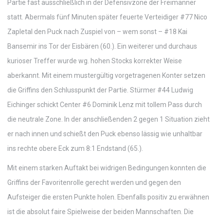
Partie fast ausschließlich in der Defensivzone der Freimanner
statt. Abermals fünf Minuten später feuerte Verteidiger #77 Nico
Zapletal den Puck nach Zuspiel von – wem sonst – #18 Kai
Bansemir ins Tor der Eisbären (60.). Ein weiterer und durchaus
kurioser Treffer wurde wg. hohen Stocks korrekter Weise
aberkannt. Mit einem mustergültig vorgetragenen Konter setzen
die Griffins den Schlusspunkt der Partie. Stürmer #44 Ludwig
Eichinger schickt Center #6 Dominik Lenz mit tollem Pass durch
die neutrale Zone. In der anschließenden 2 gegen 1 Situation zieht
er nach innen und schießt den Puck ebenso lässig wie unhaltbar
ins rechte obere Eck zum 8:1 Endstand (65.).
Mit einem starken Auftakt bei widrigen Bedingungen konnten die
Griffins der Favoritenrolle gerecht werden und gegen den
Aufsteiger die ersten Punkte holen. Ebenfalls positiv zu erwähnen
ist die absolut faire Spielweise der beiden Mannschaften. Die