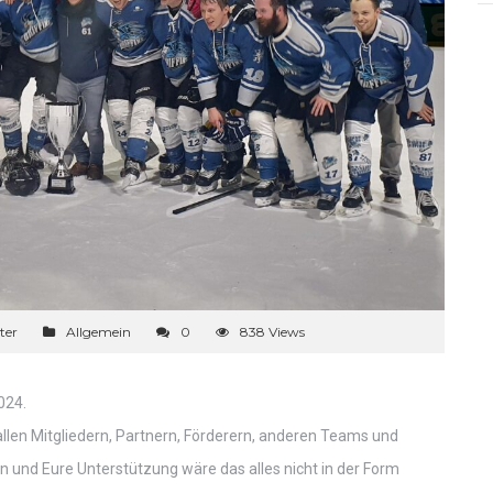
ter
Allgemein
0
838 Views
024.
llen Mitgliedern, Partnern, Förderern, anderen Teams und
n und Eure Unterstützung wäre das alles nicht in der Form