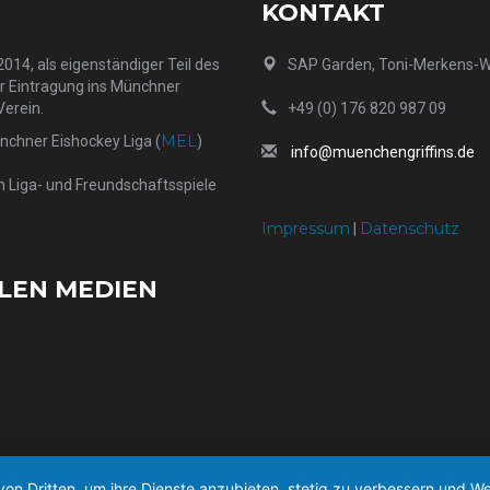
KONTAKT
014, als eigenständiger Teil des
SAP Garden, Toni-Merkens-
er Eintragung ins Münchner
Verein.
+49 (0) 176 820 987 09
MEL
ünchner Eishockey Liga (
)
info@muenchengriffins.de
h Liga- und Freundschaftsspiele
Impressum
Datenschutz
|
ALEN MEDIEN
von Dritten, um ihre Dienste anzubieten, stetig zu verbessern und