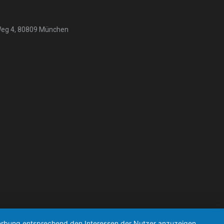
Weg 4, 80809 München
 Werbung entsprechend den Interessen der Nutzer anzuzeigen.