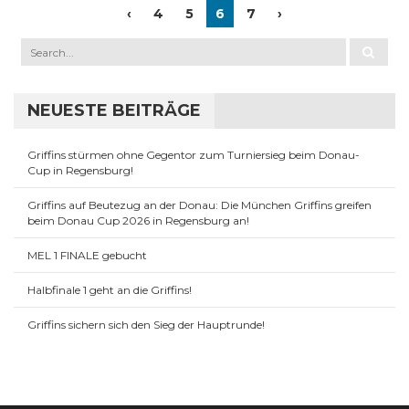
‹
4
5
6
7
›
NEUESTE BEITRÄGE
Griffins stürmen ohne Gegentor zum Turniersieg beim Donau-
Cup in Regensburg!
Griffins auf Beutezug an der Donau: Die München Griffins greifen
beim Donau Cup 2026 in Regensburg an!
MEL 1 FINALE gebucht
Halbfinale 1 geht an die Griffins!
Griffins sichern sich den Sieg der Hauptrunde!