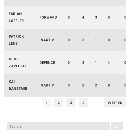
FABIAN
FORWARD
0
4
3
0
0
LÖFFLER
PATRICK
INAKTIV
0
3
1
0
0
LENZ
NICO
DEFENCE
0
3
1
4
0
ZAPLETAL
KAI
INAKTIV
0
2
2
8
0
BANSEMIR
1
2
3
4
WEITER