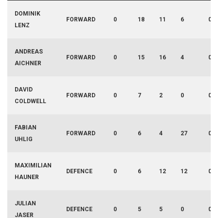
DOMINIK
FORWARD
0
18
11
6
0
LENZ
ANDREAS
FORWARD
0
15
16
4
0
AICHNER
DAVID
FORWARD
0
7
2
0
0
COLDWELL
FABIAN
FORWARD
0
6
4
27
0
UHLIG
MAXIMILIAN
DEFENCE
0
6
12
12
0
HAUNER
JULIAN
DEFENCE
0
5
5
0
0
JASER