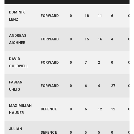
DOMINIK
FORWARD
0
18
11
6
0
LENZ
ANDREAS
FORWARD
0
15
16
4
0
AICHNER
DAVID
FORWARD
0
7
2
0
0
COLDWELL
FABIAN
FORWARD
0
6
4
27
0
UHLIG
MAXIMILIAN
DEFENCE
0
6
12
12
0
HAUNER
JULIAN
DEFENCE
0
5
5
0
0