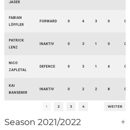
JASER
FABIAN
FORWARD
0
4
3
0
0
LÖFFLER
PATRICK
INAKTIV
0
3
1
0
0
LENZ
NICO
DEFENCE
0
3
1
4
0
ZAPLETAL
KAI
INAKTIV
0
2
2
8
0
BANSEMIR
1
2
3
4
WEITER
Season 2021/2022